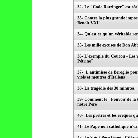
32- Le "Code Ratzinger" est réal
33- Contre la plus grande impost
Benoît VXI"
34- Qu'est ce qu'un véritable r
35- Les mille excuses de Don Ab
36- L'exemple du Coucou - Les v
Pétrine"
37- L'antimisse de Beroglio po
viols et meutres d'Italiens
38- La tragédie des 30 minutes. 
39- Comment le" Pouvoir de la t
notre Père
40- Les prêtres et les évêques q
41- Le Pape non catholique n'exi
42- Le Saint Père Benoît XVI no